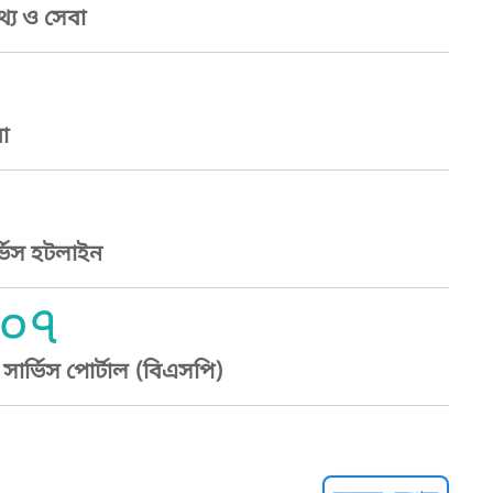
্য ও সেবা
া
্ভিস হটলাইন
০৭
ার্ভিস পোর্টাল (বিএসপি)
্ট হেল্পলাইন