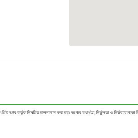
১০৯
শিশু সহায
১৬১
বাংলাদেশ ক
০১৯
মাদকদ্রব্য 
১৬১
ষ্ট দপ্তর কর্তৃক নিয়মিত হালনাগাদ করা হয়। তথ্যের যথার্থতা, নির্ভুলতা ও নির্ভরযোগ্যতা নিশ্
জরুরী অভ্