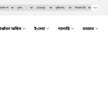
দেখুন
র্ধ্বতন অফিস
ই-সেবা
গ্যালারি
মতামত