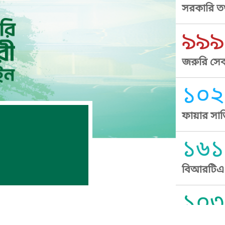
সরকারি তথ
৯৯৯
জরুরি সেব
১০২
ফায়ার সার
১৬১
বিআরটিএ স
১০৩
সুপ্রীম কোর