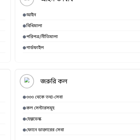
আইন
বিধিমালা
পরিপত্র/নীতিমালা
গার্ডফাইল
জরুরি কল
৩৩৩ থেকে তথ্য-সেবা
কল সেন্টারসমূহ
হেল্পডেস্ক
ফোনে ডাক্তারের সেবা