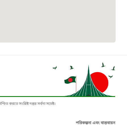
৮
়তা লাইন
০৯
র্মচারী কল্যাণ বোর্ড হটলাইন
০৮৮৮৮৮৮৮
নিয়ন্ত্রণ হটলাইন
১৩
চিত করতে সংশ্লিষ্ট দপ্তর সর্বদা সচেষ্ট।
যন্তরীণ নৌ-পরিবহন হটলাইন
পরিকল্পনা এবং বাস্তবায়ন